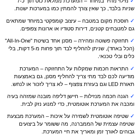
✓
מילוי מהיר במיוחד – המערכת ממלאת כוס תוך כ-7
שניות בלבד, כך שאין צורך להמתין כמו במערכות ישנות.
✓
חוסכת מקום במטבח – עיצוב קומפקטי במיוחד שמתאים
גם למטבחים קטנים, דירות סטודיו או ארונות צפופים.
✓
תחזוקה פשוטה ומהירה – מסנן אחד בשיטת "All-In-One"
(הכל באחד), שניתן להחליף לבד תוך פחות מ-5 דקות, בלי
כלים ובלי טכנאי.
✓
התראות חכמות שמקלות על התחזוקה – המערכת
מודיעה לכם לבד מתי צריך להחליף מסנן, גם באמצעות
תאורת LED וגם בעזרת צפצוף – לא צריך לזכור או לנחש.
✓
הגנה חכמה מנזילות – חיישן דליפה מובנה שמזהה בעיה
ומכבה את המערכת אוטומטית, כדי למנוע נזק לבית.
✓
שטיפה אוטומטית לשמירה על איכות – המערכת מבצעת
שטיפה עצמית של הממברנה, מה ששומר על ביצועים
גבוהים לאורך זמן ומאריך את חיי המערכת.