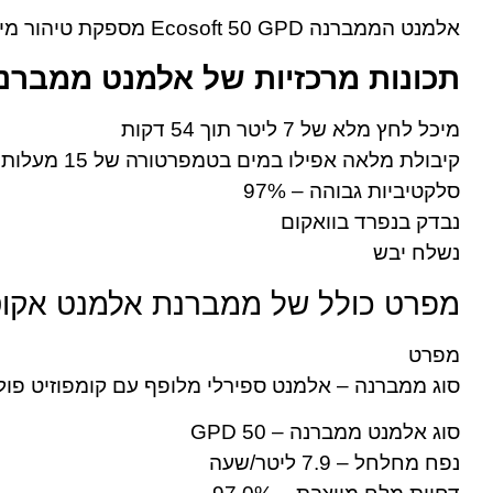
אלמנט הממברנה Ecosoft 50 GPD מספקת טיהור מים באיכות גבוהה, ומסירה עד 99.8% מהזיהומים כולל חיידקים ווירוסים.
תכונות מרכזיות של אלמנט ממברנה אקו
מיכל לחץ מלא של 7 ליטר תוך 54 דקות
קיבולת מלאה אפילו במים בטמפרטורה של 15 מעלות צלזיוס
סלקטיביות גבוהה – 97%
נבדק בנפרד בוואקום
נשלח יבש
מפרט כולל של ממברנת אלמנט אקוסופט D
מפרט
סוג ממברנה – אלמנט ספירלי מלופף עם קומפוזיט פול
סוג אלמנט ממברנה – 50 GPD
נפח מחלחל – 7.9 ליטר/שעה