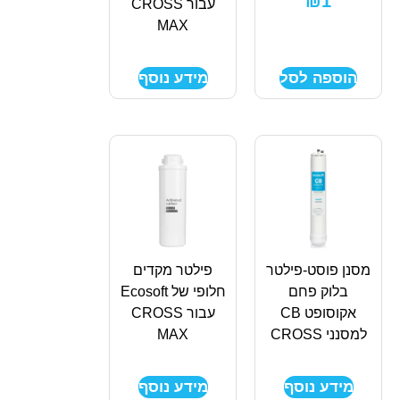
₪
1
עבור CROSS
MAX
הוספה לסל
מידע נוסף
מסנן פוסט-פילטר
פילטר מקדים
בלוק פחם
חלופי של Ecosoft
אקוסופט CB
עבור CROSS
למסנני CROSS
MAX
מידע נוסף
מידע נוסף