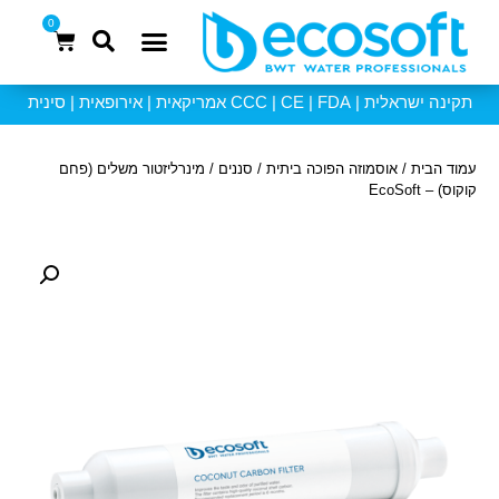
0
אוסמוזה 6 שלבים
תקינה ישראלית | CCC | CE | FDA אמריקאית | אירופאית | סינית
עמוד הבית
/
אוסמוזה הפוכה ביתית
/
סננים
/ מינרליזטור משלים (פחם
קוקוס) – EcoSoft